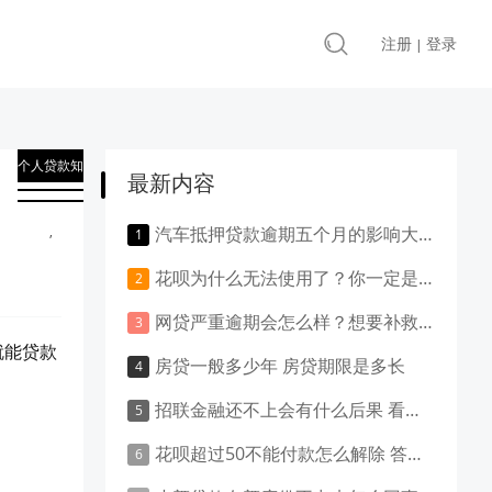
注册
登录
|
个人贷款知
最新内容
识
,
汽车抵押贷款逾期五个月的影响大吗？负面影响大吗？
贷款知识
花呗为什么无法使用了？你一定是做了这些事！
网贷严重逾期会怎么样？想要补救就得这样做！
就能贷款
房贷一般多少年 房贷期限是多长
招联金融还不上会有什么后果 看这里就清楚了
花呗超过50不能付款怎么解除 答案是这样的