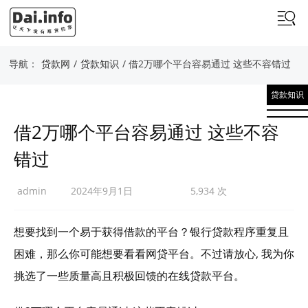
导航：
贷款网
/
贷款知识
/ 借2万哪个平台容易通过 这些不容错过
贷款知识
借2万哪个平台容易通过 这些不容
错过
admin
2024年9月1日
5,934 次
想要找到一个易于获得借款的平台？银行贷款程序重复且
困难，那么你可能想要看看网贷平台。不过请放心, 我为你
挑选了一些质量高且积极回馈的在线贷款平台。