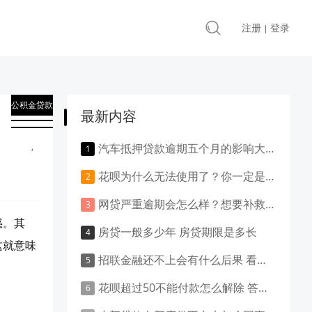
注册
登录
|
公积金贷款
最新内容
知识
,
汽车抵押贷款逾期五个月的影响大吗？负面影响大吗？
贷款知识
花呗为什么无法使用了？你一定是做了这些事！
网贷严重逾期会怎么样？想要补救就得这样做！
惑。其
房贷一般多少年 房贷期限是多长
这就意味
招联金融还不上会有什么后果 看这里就清楚了
花呗超过50不能付款怎么解除 答案是这样的