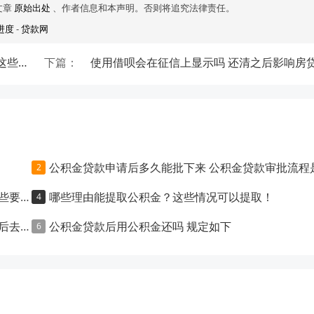
文章
原始出处
、作者信息和本声明。否则将追究法律责任。
进度
-
贷款网
公积金封存满六个月不能提取是为什么 可能是这些原因
下篇：
使用借呗会在征信上显示吗 还清之后影响房
公积金贷款申请后多久能批下来 公积金贷款审批流程是什
求！
哪些理由能提取公积金？这些情况可以提取！
高吗？
公积金贷款后用公积金还吗 规定如下