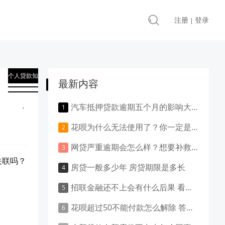
注册
登录
|
个人贷款知
最新内容
识
,
汽车抵押贷款逾期五个月的影响大吗？负面影响大吗？
贷款知识
花呗为什么无法使用了？你一定是做了这些事！
网贷严重逾期会怎么样？想要补救就得这样做！
关联吗？
房贷一般多少年 房贷期限是多长
招联金融还不上会有什么后果 看这里就清楚了
花呗超过50不能付款怎么解除 答案是这样的