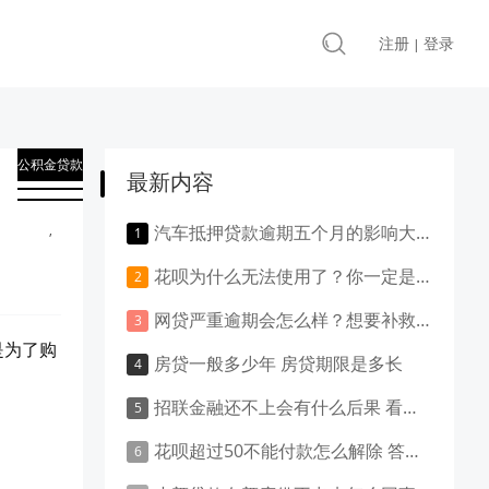
注册
登录
|
公积金贷款
最新内容
知识
,
汽车抵押贷款逾期五个月的影响大吗？负面影响大吗？
贷款知识
花呗为什么无法使用了？你一定是做了这些事！
网贷严重逾期会怎么样？想要补救就得这样做！
是为了购
房贷一般多少年 房贷期限是多长
招联金融还不上会有什么后果 看这里就清楚了
花呗超过50不能付款怎么解除 答案是这样的