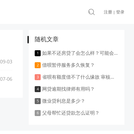
注册
登录
|
随机文章
如果不还房贷了会怎么样？可能会产生这些不良后果！
09-03
借呗暂停服务多久恢复？
省呗有额度借不了什么缘故 审核要多久
07-06
网贷逾期找律师有用吗？
微业贷利息是多少？
父母帮忙还贷款怎么证明？