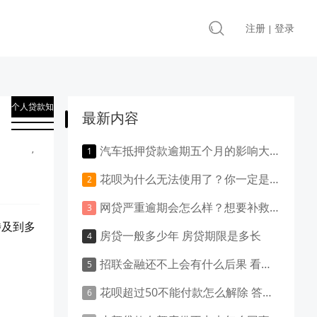
注册
登录
|
个人贷款知
最新内容
识
,
汽车抵押贷款逾期五个月的影响大吗？负面影响大吗？
贷款知识
花呗为什么无法使用了？你一定是做了这些事！
网贷严重逾期会怎么样？想要补救就得这样做！
涉及到多
房贷一般多少年 房贷期限是多长
招联金融还不上会有什么后果 看这里就清楚了
花呗超过50不能付款怎么解除 答案是这样的