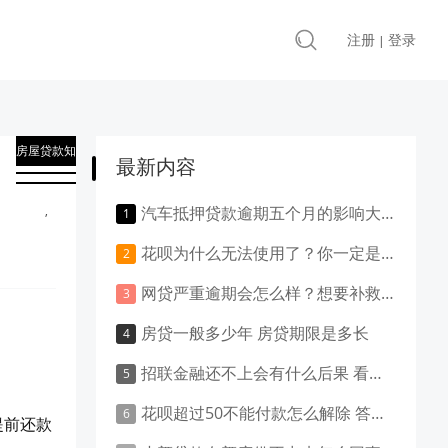
注册
登录
|
房屋贷款知
最新内容
识
,
汽车抵押贷款逾期五个月的影响大吗？负面影响大吗？
贷款知识
花呗为什么无法使用了？你一定是做了这些事！
网贷严重逾期会怎么样？想要补救就得这样做！
房贷一般多少年 房贷期限是多长
招联金融还不上会有什么后果 看这里就清楚了
花呗超过50不能付款怎么解除 答案是这样的
提前还款