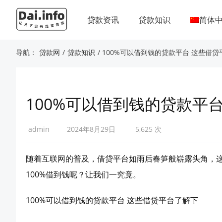
贷款资讯
贷款知识
简体
导航：
贷款网
/
贷款知识
/ 100%可以借到钱的贷款平台 这些借
100%可以借到钱的贷款平
admin
2024年8月29日
5,625 次
随着互联网的普及，借贷平台如雨后春笋般崭露头角，
100%借到钱呢？让我们一究竟。
100%可以借到钱的贷款平台 这些借贷平台了解下