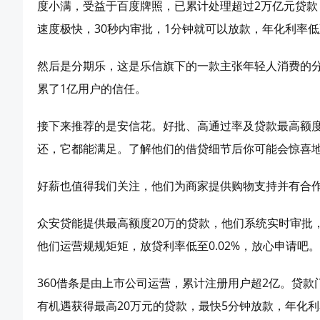
度小满，受益于百度牌照，已累计处理超过2万亿元贷款
速度极快，30秒内审批，1分钟就可以放款，年化利率低至
然后是分期乐，这是乐信旗下的一款主张年轻人消费的
累了1亿用户的信任。
接下来推荐的是安信花。好批、高通过率及贷款最高额度达2
还，它都能满足。了解他们的借贷细节后你可能会惊喜地
好薪也值得我们关注，他们为商家提供购物支持并有合
众安贷能提供最高额度20万的贷款，他们系统实时审批
他们运营规规矩矩，放贷利率低至0.02%，放心申请吧。
360借条是由上市公司运营，累计注册用户超2亿。贷款
有机遇获得最高20万元的贷款，最快5分钟放款，年化利率