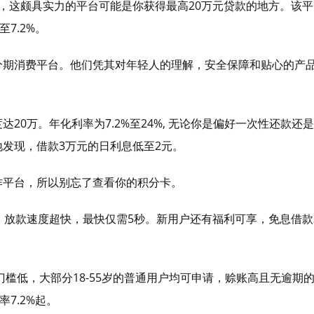
，这颇具实力的平台可能是你获得最高20万元贷款的地方。该
7.2%。
分期消费平台。他们凭其对年轻人的理解，安全保障和贴心的产
0万。年化利率为7.2%至24%, 无论你是偏好一次性还款还
发现，借款3万元的日利息低至2元。
作平台，所以别忘了查看你的积分卡。
，放款速度超快，最快仅需5秒。新用户还有福利可享，免息借款
门槛低，大部分18-55岁的普通用户均可申请，赊账高且无逾期
7.2%起。