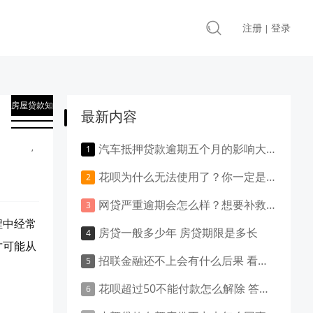
注册
登录
|
房屋贷款知
最新内容
识
,
汽车抵押贷款逾期五个月的影响大吗？负面影响大吗？
贷款知识
花呗为什么无法使用了？你一定是做了这些事！
网贷严重逾期会怎么样？想要补救就得这样做！
程中经常
房贷一般多少年 房贷期限是多长
才可能从
招联金融还不上会有什么后果 看这里就清楚了
花呗超过50不能付款怎么解除 答案是这样的