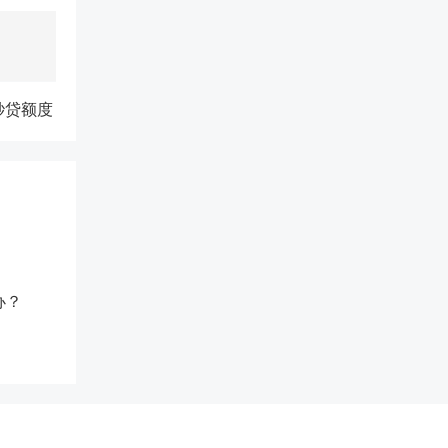
秒贷额度
办？