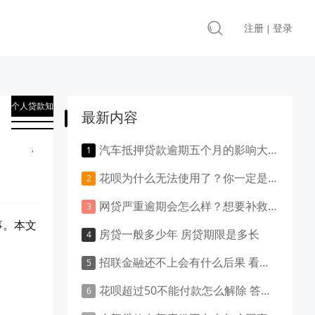
注册
登录
|
个人贷款知
最新内容
识
,
汽车抵押贷款逾期五个月的影响大吗？负面影响大吗？
贷款知识
花呗为什么无法使用了？你一定是做了这些事！
网贷严重逾期会怎么样？想要补救就得这样做！
事。本文
房贷一般多少年 房贷期限是多长
招联金融还不上会有什么后果 看这里就清楚了
花呗超过50不能付款怎么解除 答案是这样的