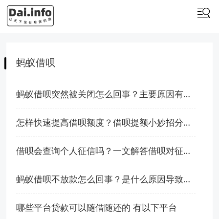
蚂蚁借呗
蚂蚁借呗突然被关闭怎么回事？主要原因有这些！
怎样快速提高借呗额度？借呗提额小妙招分享！
借呗会查询个人征信吗？一文解答借呗对征信的影响！
蚂蚁借呗不放款怎么回事？是什么原因导致的呢？
哪些平台贷款可以随借随还的 有以下平台