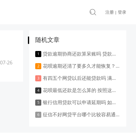
注册
登录
|
随机文章
贷款逾期协商还款算呆账吗 贷款逾期和呆账有什么区别
07-26
花呗逾期还清了要多久才能恢复？要提前做好心理准备了！
有四五个网贷以后还能贷款吗 满足这些要求就可以
花呗最低还款是怎么算的 按照这样来计算
银行信用贷款可以申请延期吗 如何申请延期还款
征信不好网贷平台哪个比较容易通过 这6款建议点赞收藏