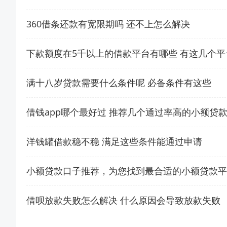
360借条还款有宽限期吗 还不上怎么解决
下款额度在5千以上的借款平台有哪些 有这几个平
满十八岁贷款需要什么条件呢 必备条件有这些
借钱app哪个最好过 推荐几个通过率高的小额贷
洋钱罐借款稳不稳 满足这些条件能通过申请
小额贷款口子推荐，为您找到最合适的小额贷款平
借呗放款失败怎么解决 什么原因会导致放款失败