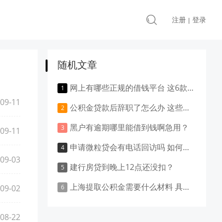
注册
登录
|
随机文章
网上有哪些正规的借钱平台 这6款不容错过
09-11
公积金贷款后辞职了怎么办 这些方法能解决
黑户有逾期哪里能借到钱啊急用？
09-11
申请微粒贷会有电话回访吗 如何应对贷款电话回访
09-03
建行房贷到晚上12点还没扣？
上海提取公积金需要什么材料 具体如下
09-02
08-22