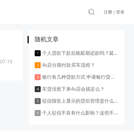
注册
登录
|
随机文章
个人贷款下款后能延期还款吗？延期还款怎么申请？
07-19
4s店分期付款买车流程？
银行有几种贷款方式 申请银行贷款有什么条件
车贷没批下来4s店会搞定么？
征信报告上显示的贷后管理是什么意思 看这里就清楚了
个人征信不良有什么影响？这些不良后果不容忽视！